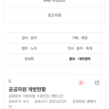
KREI 핵심정보
참고자료
감사ㆍ윤리
기획ㆍ재정
법무ㆍ노무
인사ㆍ총무ㆍ회계
정보화
홍보ㆍ대외협력
5
새
파
창
공공자원 개방현황
일
열
다
공표범위:
자원유형, 수용인원, 개방시간
림
운
공표주기:
수시
공표시기:
2021.02.01.
공표방법:
홈페이
로
지