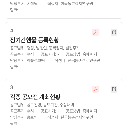
드
담당부서:
시설팀
작성자:
한국농촌경제연구원
링크:
4
새
파
창
정기간행물 등록현황
일
열
다
공표범위:
명칭, 발행인, 등록일자, 발행주기
림
운
공표주기:
수시
공표시기:
-
공표방법:
홈페이지
로
담당부서:
학술정보팀
작성자:
한국농촌경제연구원
드
링크:
3
새
파
창
각종 공모전 개최현황
일
열
다
공표범위:
공모전명, 공모기간, 수상내역
림
운
공표주기:
수시
공표시기:
-
공표방법:
홈페이지
로
담당부서:
홍보팀
작성자:
한국농촌경제연구원
드
링크: