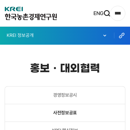
한
ENG
사
국
이
농
트
KREI 정보공개
촌
맵
열
경
기
제
홍보ㆍ대외협력
연
구
원
경영정보공시
로
고
사전정보공표