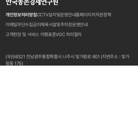
국
농
개인정보처리방침
CCTV설치및운영안내
홈페이지저작권정책
촌
경
이메일무단수집금지
체육시설및주차장운영안내
제
고객헌장 및 서비스 이행표준
VOC 처리절차
연
구
원
푸
(우)58321 전남광주통합특별시 나주시 빛가람로 601 (지번주소 : 빛가
터
람동 175)
대표전화 : 1833-5500(국내전용), 061-820-2000
팩스 : 061-820-2211
COPYRIGHT © 2024 KOREA RURAL ECONOMIC INSTITUTE.
ALL RIGHTS RESERVED.
FAMILY SITE