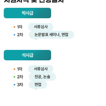
박사급
1차
서류심사
2차
논문발표 세미나, 면접
석사급
1차
서류심사
2차
전공, 논술
3차
면접