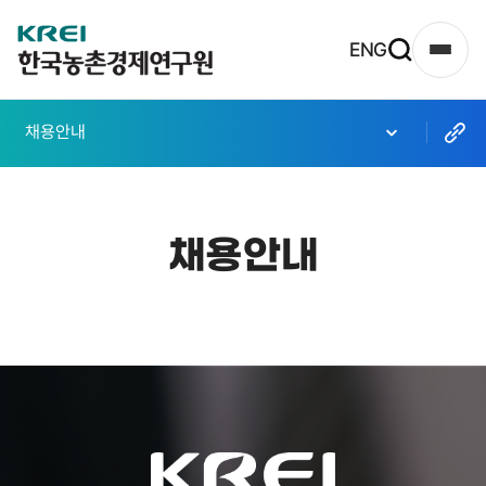
한
ENG
사
국
이
농
트
채용안내
촌
맵
열
경
기
제
채용안내
연
구
원
로
고