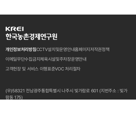
한
국
농
개인정보처리방침
CCTV설치및운영안내
홈페이지저작권정책
촌
경
이메일무단수집금지
체육시설및주차장운영안내
제
고객헌장 및 서비스 이행표준
VOC 처리절차
연
구
원
푸
(우)58321 전남광주통합특별시 나주시 빛가람로 601 (지번주소 : 빛가
터
람동 175)
대표전화 : 1833-5500(국내전용), 061-820-2000
팩스 : 061-820-2211
COPYRIGHT © 2024 KOREA RURAL ECONOMIC INSTITUTE.
ALL RIGHTS RESERVED.