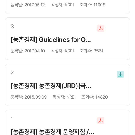
등록일:
2017.05.12
작성자:
KREI
조회수:
11908
운
로
드
3
파
일
[농촌경제] Guidelines for Operating the JRD
다
등록일:
2017.04.10
작성자:
KREI
조회수:
3561
운
로
드
2
파
일
[농촌경제] 농촌경제(JRD)(국문/영문) 작성 양식 및 원고 작성 요령 (2025.10.)
다
등록일:
2015.09.09
작성자:
KREI
조회수:
14820
운
로
드
1
파
일
[농촌경제] 농촌경제 운영지침 / JRD Guidelines (2025.11.26.개정)