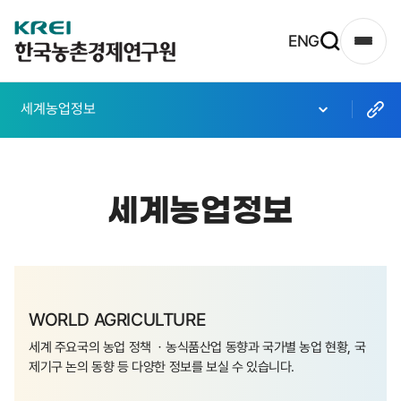
한
ENG
사
국
이
농
트
세계농업정보
촌
맵
열
경
기
제
세계농업정보
연
구
원
로
WORLD AGRICULTURE
고
세계 주요국의 농업 정책 ㆍ농식품산업 동향과 국가별 농업 현황, 국
제기구 논의 동향 등 다양한 정보를 보실 수 있습니다.