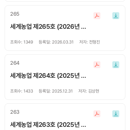
드
265
파
일
세계농업 제265호 (2026년 봄호)
다
운
조회수:
1349
등록일:
2026.03.31
저자:
전형진
로
드
264
파
일
세계농업 제264호 (2025년 겨울호)
다
운
조회수:
1433
등록일:
2025.12.31
저자:
김상현
로
드
263
파
일
세계농업 제263호 (2025년 가을호)
다