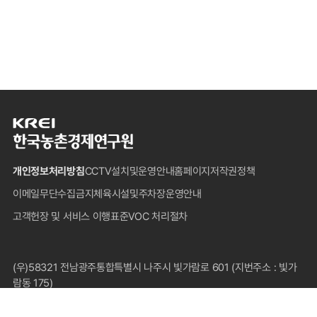
한
국
농
개인정보처리방침
CCTV설치및운영안내
홈페이지저작권정책
촌
경
이메일무단수집금지
체육시설및주차장운영안내
제
고객헌장 및 서비스 이행표준
VOC 처리절차
연
구
원
푸
(우)58321 전남광주통합특별시 나주시 빛가람로 601 (지번주소 : 빛가
터
람동 175)
대표전화 : 1833-5500(국내전용), 061-820-2000