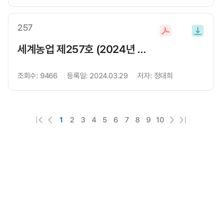
드
257
파
일
세계농업 제257호 (2024년 봄호)
로
다
지
로
운
이
지
조회수:
9466
등록일:
2024.03.29
저자:
정대희
로
페
이
드
째
페
번
전
다
마
1
2
3
4
5
6
7
8
9
10
첫
이
음
지
페
막
이
페
지
이
로
지
로