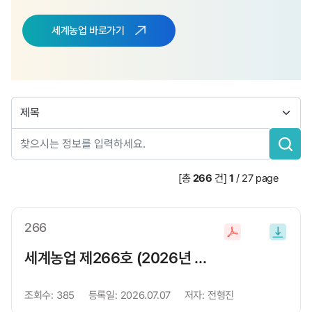
세계농업 바로가기
검
색
분
류
검
[총
266
건]
1
/
27
page
색
창
266
파
일
세계농업 제266호 (2026년 여름호)
다
운
조회수:
385
등록일:
2026.07.07
저자:
전형진
로