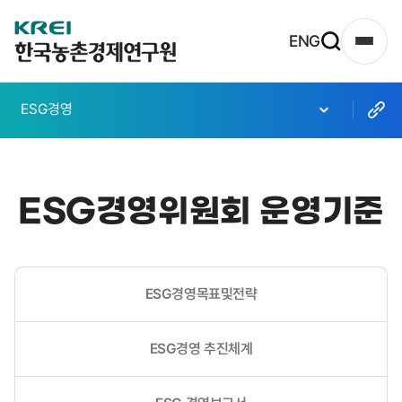
한
ENG
사
국
이
농
트
ESG경영
촌
맵
열
경
기
제
ESG경영위원회 운영기준
연
구
원
ESG경영목표및전략
로
고
ESG경영 추진체계