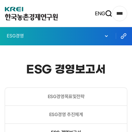
한
ENG
사
국
이
농
트
ESG경영
촌
맵
열
경
기
제
ESG 경영보고서
연
구
원
ESG경영목표및전략
로
고
ESG경영 추진체계