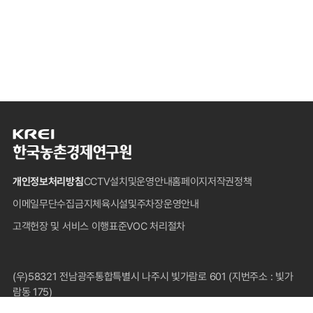
한
국
농
개인정보처리방침
CCTV설치및운영안내
홈페이지저작권정책
촌
경
이메일무단수집금지
체육시설및주차장운영안내
제
고객헌장 및 서비스 이행표준
VOC 처리절차
연
구
원
푸
(우)58321 전남광주통합특별시 나주시 빛가람로 601 (지번주소 : 빛가
터
람동 175)
대표전화 : 1833-5500(국내전용), 061-820-2000