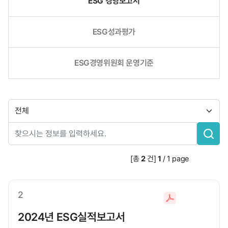
ESG 경영보고서
ESG성과평가
ESG경영위원회 운영기준
검
색
분
류
검
[총
2
건]
1
/
1
page
색
창
2
파
일
2024년 ESG실적보고서
다