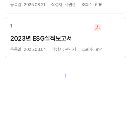
등록일:
2025.08.21
작성자:
서원경
조회수:
595
운
로
드
1
파
일
2023년 ESG실적보고서
다
등록일:
2025.03.04
작성자:
관리자
조회수:
814
운
로
드
1