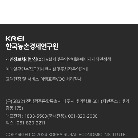
한
국
농
개인정보처리방침
CCTV설치및운영안내
홈페이지저작권정책
촌
경
이메일무단수집금지
체육시설및주차장운영안내
제
고객헌장 및 서비스 이행표준
VOC 처리절차
연
구
원
푸
(우)58321 전남광주통합특별시 나주시 빛가람로 601 (지번주소 : 빛가
터
람동 175)
대표전화 : 1833-5500(국내전용), 061-820-2000
팩스 : 061-820-2211
COPYRIGHT © 2024 KOREA RURAL ECONOMIC INSTITUTE.