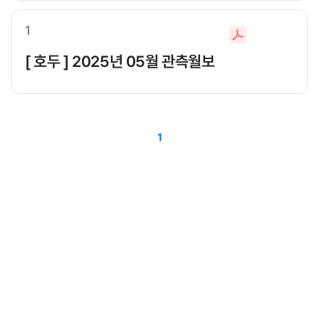
로
드
1
파
일
[ 호두 ] 2025년 05월 관측월보
다
운
로
드
1