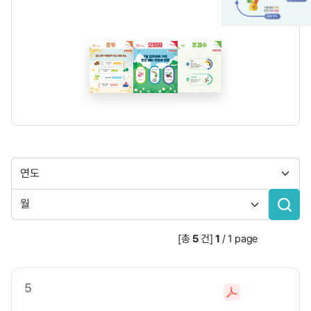
검
색
분
검
류
색
분
[총
5
건]
1
/
1
page
류
5
파