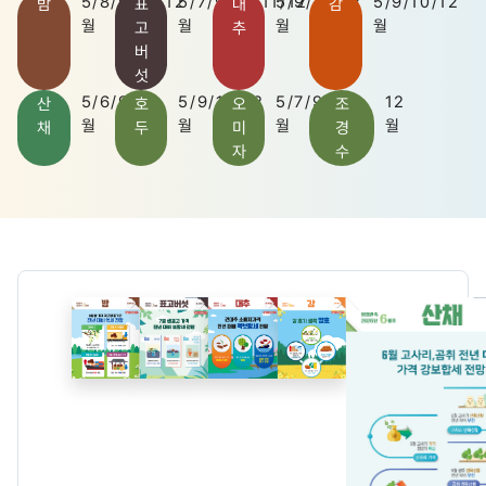
5/8/9/10/12
5/7/9/10/11/12
5/9/10/12
5/9/10/12
밤
표
대
감
월
월
월
월
고
추
버
섯
5/6/9/10
5/9/10/12
5/7/9/11
12
산
호
오
조
월
월
월
월
채
두
미
경
자
수