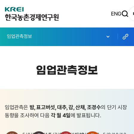
한
ENG
국
농
임업관측정보
촌
경
제
임업관측정보
연
구
원
로
임업관측은
밤, 표고버섯, 대추, 감, 산채, 조경수
의 단기 시장
고
동향을 조사하여 다음
각 월 4일
에 발표됩니다.