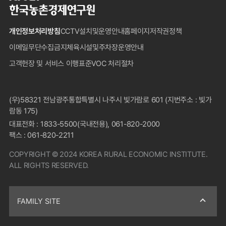
국
농
개인정보처리방침
CCTV설치및운영안내
홈페이지저작권정책
촌
경
이메일무단수집금지
체육시설및주차장운영안내
제
고객헌장 및 서비스 이행표준
VOC 처리절차
연
구
원
푸
(우)58321 전남광주통합특별시 나주시 빛가람로 601 (지번주소 : 빛가
터
람동 175)
대표전화 : 1833-5500(국내전용), 061-820-2000
팩스 : 061-820-2211
COPYRIGHT © 2024 KOREA RURAL ECONOMIC INSTITUTE.
ALL RIGHTS RESERVED.
FAMILY SITE