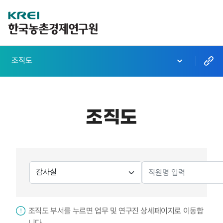
한
국
농
조직도
촌
경
제
조직도
연
구
원
검
로
직
색
원
고
분
검
검
류
색
조직도 부서를 누르면 업무 및 연구진 상세페이지로 이동합
창
색
니다.