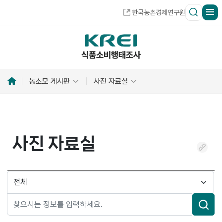
한국농촌경제연구원
홈
농소모 게시판
사진 자료실
으
로
사진 자료실
링
크
복
검
사
색
분
류
검