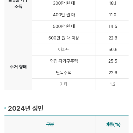
월평균 가구
300만 원 대
18.1
소득
400만 원 대
11.0
500만 원 대
14.5
600만 원 대 이상
22.8
아파트
50.6
연립·다가구주택
25.5
주거 형태
단독주택
22.6
기타
1.3
2024년 성인
구분
비중(%)