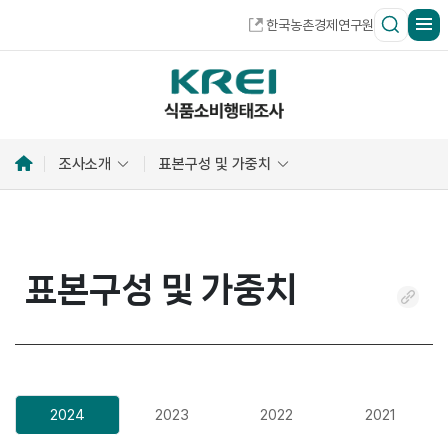
한국농촌경제연구원
홈
조사소개
표본구성 및 가중치
으
로
표본구성 및 가중치
링
크
복
사
2024
2023
2022
2021