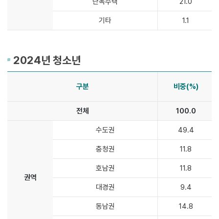
단독주택
21.0
기타
1.1
2024년 청소년
구분
비중(%)
전체
100.0
2024
수도권
49.4
년
충청권
11.8
청
소
호남권
11.8
년
권역
식
대경권
9.4
품
소
동남권
14.8
비