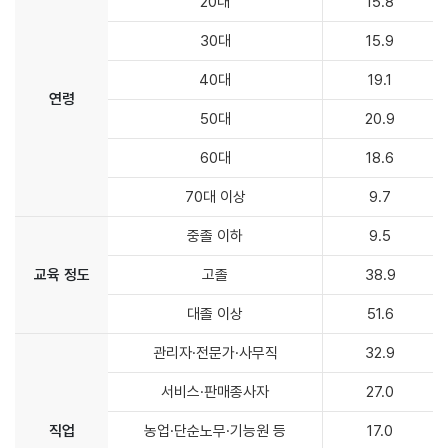
20대
15.8
30대
15.9
40대
19.1
연령
50대
20.9
60대
18.6
70대 이상
9.7
중졸 이하
9.5
교육 정도
고졸
38.9
대졸 이상
51.6
관리자·전문가·사무직
32.9
서비스·판매종사자
27.0
직업
농업·단순노무·기능원 등
17.0