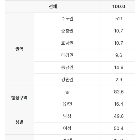
전체
100.0
2024
수도권
51.1
년
충청권
10.7
성
인
호남권
10.7
식
권역
품
대경권
9.6
소
비
동남권
14.9
행
강원권
2.9
태
조
동
83.6
사
행정구역
읍/면
16.4
남성
49.6
성별
여성
50.4