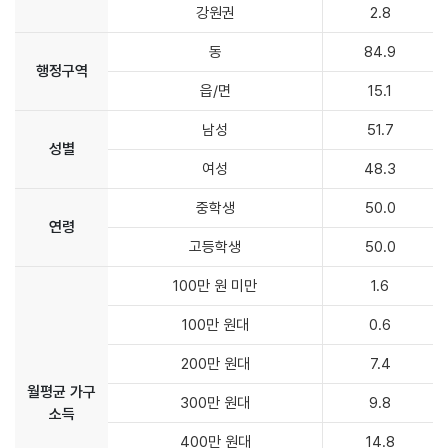
강원권
2.8
행
태
동
84.9
조
행정구역
사
읍/면
15.1
남성
51.7
성별
여성
48.3
중학생
50.0
연령
고등학생
50.0
100만 원 미만
1.6
100만 원대
0.6
200만 원대
7.4
월평균 가구
300만 원대
9.8
소득
400만 원대
14.8