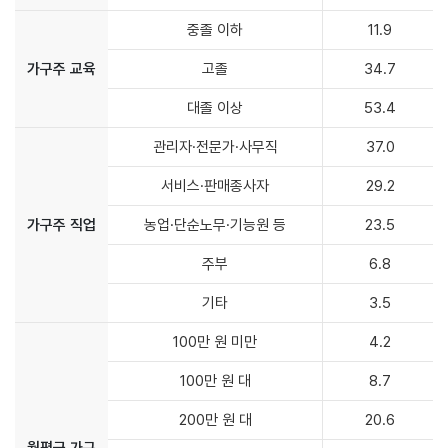
중졸 이하
11.9
가구주 교육
고졸
34.7
대졸 이상
53.4
관리자·전문가·사무직
37.0
서비스·판매종사자
29.2
가구주 직업
농업·단순노무·기능원 등
23.5
주부
6.8
기타
3.5
100만 원 미만
4.2
100만 원 대
8.7
200만 원 대
20.6