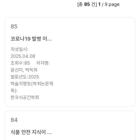
[총
85
건]
1
/
9
page
색
창
85
코로나19 발병 이전(2019년), 코로나19 팬데믹(2021년), 그리고 엔데믹(2023년) 동안 음식배달 선택요인 조사: 장바구니 분석을 적용하여
작성일시:
2025.04.08
조회수:
85
저자명:
윤선미, 박득희
발표년도:
2025
학술지명칭(학위논문제
목):
한국식공간학회
84
식품 안전 지식이 식품 표시 확인에 미치는 영향 – 식품 안전 관심의 매개효과를 중심으로 -