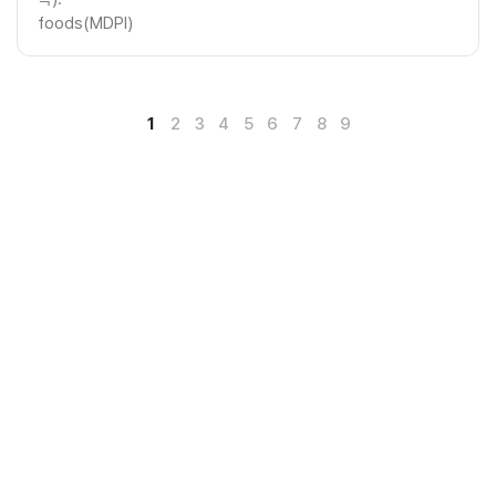
foods(MDPI)
1
2
3
4
5
6
7
8
9