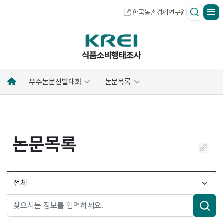
한국농촌경제연구원
홈
우수논문선발대회
논문목록
으
로
논문목록
링
크
복
검
사
색
분
류
검