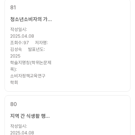
81
청소년소비자의 가족환경요인, 식생활라이프스타일, 식품소비행태가 식생활만족도에 미치는 영향
작성일시:
2025.04.08
조회수:
97
저자명:
김성숙
발표년도:
2025
학술지명칭(학위논문제
목):
소비자정책교육연구
학회
80
지역 간 식생활 행태 및 만족도 차이에 대한 연구: 도시와 비도시 비교를 중심으로
작성일시:
2025.04.08