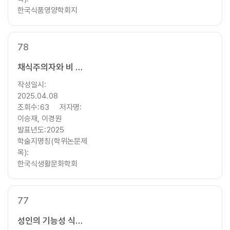
한국식품영양학회지
78
채식주의자와 비 채식주의자의 식품 관련 행동 특성 비교에 관한 연구: 2023 식품소비행태조사 결과를 활용하여
작성일시:
2025.04.08
조회수:
63
저자명:
이승재, 이경원
발표년도:
2025
학술지명칭(학위논문제
목):
한국식생활문화학회
77
성인의 기능성 식품 섭취 현황 및 영향 요인 분석: 2023 식품소비행태조사 자료를 이용하여