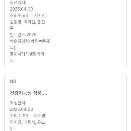
작성일시:
2025.04.08
조회수:
84
저자명:
김동영, 박희선, 함선
옥
발표년도:
2025
학술지명칭(학위논문제
목):
동아시아식생활학회
지
83
건강기능성 식품 취득 방식에 따른 시니어 소비자의 소비행동 연구
작성일시:
2025.04.08
조회수:
98
저자명:
임아영, 최용식, 유소
이