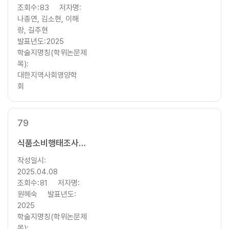
조회수:
83
저자명:
나종연, 김소현, 이해
랑, 길주현
발표년도:
2025
학술지명칭(학위논문제
목):
대한지역사회영양학
회
79
식품소비행태조사를 이용한 1인가구의 연령대별 식품 조달 및 식생활행태비교
작성일시:
2025.04.08
조회수:
81
저자명:
원혜숙
발표년도:
2025
학술지명칭(학위논문제
목):