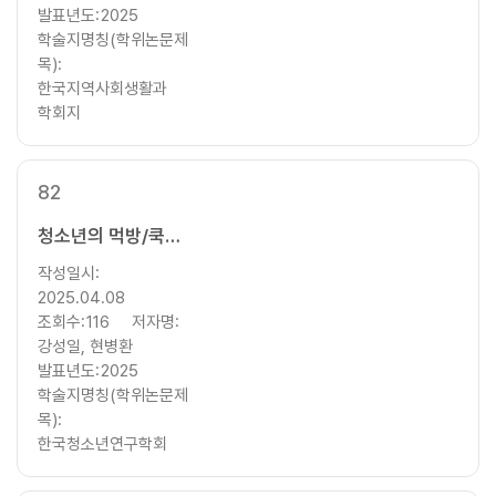
발표년도:
2025
학술지명칭(학위논문제
목):
한국지역사회생활과
학회지
82
청소년의 먹방/쿡방 시청 수준과 식품선택요인이 식생활 만족도에 미치는 영향: 건강관심도의 매개효과를 중심으로
작성일시:
2025.04.08
조회수:
116
저자명:
강성일, 현병환
발표년도:
2025
학술지명칭(학위논문제
목):
한국청소년연구학회