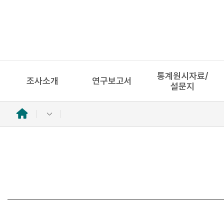
통계원시자료/
조사소개
연구보고서
설문지
홈
으
로