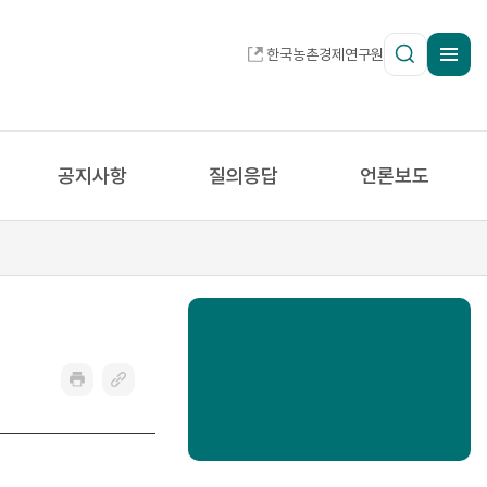
SITEMA
통
한국농촌경제연구원
합
검
색
공지사항
질의응답
언론보도
프
링
린
크
트
복
사