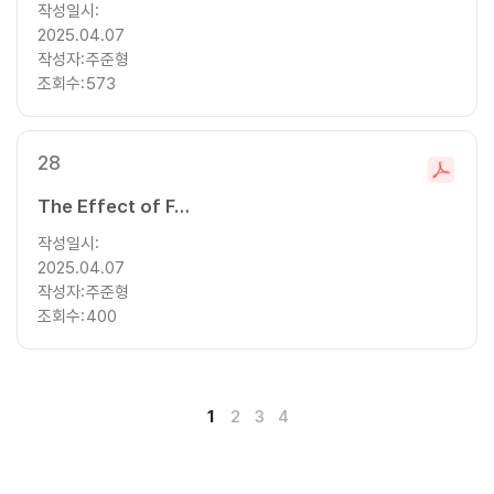
작성일시:
운
2025.04.07
로
작성자:
주준형
드
조회수:
573
28
파
일
The Effect of Food Safety Incidents Experience on the Probability of Purchasing GAP
다
작성일시:
운
2025.04.07
로
작성자:
주준형
드
조회수:
400
1
2
3
4