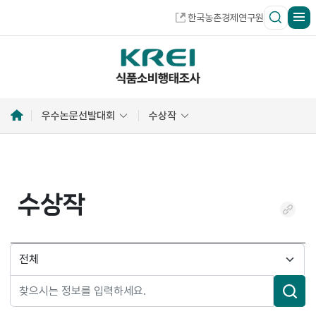
한국농촌경제연구원
홈
우수논문선발대회
수상작
으
로
수상작
링
크
복
검
사
색
분
류
검