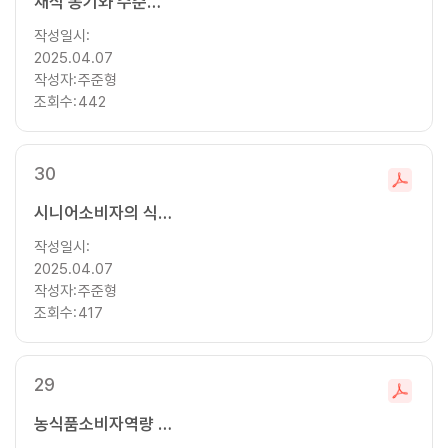
일
채식 동기와 수준에 따른 채식 소비자 유형별 식생활에 대한 탐색적 연구
다
작성일시:
운
2025.04.07
로
작성자:
주준형
드
조회수:
442
30
파
일
시니어소비자의 식생활 역량에 따른 식생활 만족도에 대한 연구 1인 가구를 중심으로
다
작성일시:
운
2025.04.07
로
작성자:
주준형
드
조회수:
417
29
파
일
농식품소비자역량 정도에 따른 친환경식품, HMR 구매 및 외식행태 분석
다