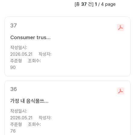
[총
37
건]
1
/
4
page
색
창
37
파
일
Consumer trust and behavioral dynamics in food label usage
다
작성일시:
운
2026.05.21
작성자:
로
주준형
조회수:
드
90
36
파
일
가정 내 음식물쓰레기 감축 요인에 대한 통합적 분석
다
작성일시:
운
2026.05.21
작성자:
로
주준형
조회수:
드
76