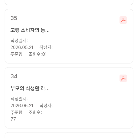
35
파
일
고령 소비자의 농식품 소비자역량 유형별 식품소비 행태 분석
다
작성일시:
운
2026.05.21
작성자:
로
주준형
조회수:
81
드
34
파
일
부모의 식생활 라이프스타일에 따른 가족의 식생활 행태와 지속가능한 식생활 역량분석
다
작성일시:
운
2026.05.21
작성자:
로
주준형
조회수:
드
77