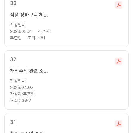
33
파
일
식품 장바구니 체감물가 계측과 영향 요인 분석
다
작성일시:
운
2026.05.21
작성자:
로
주준형
조회수:
81
드
32
파
일
채식주의 관련 소비자 특성의 차이 및 식물성 대체육 섭취 의도에 영향을 미치는 요인
다
작성일시:
운
2025.04.07
로
작성자:
주준형
드
조회수:
552
31
파