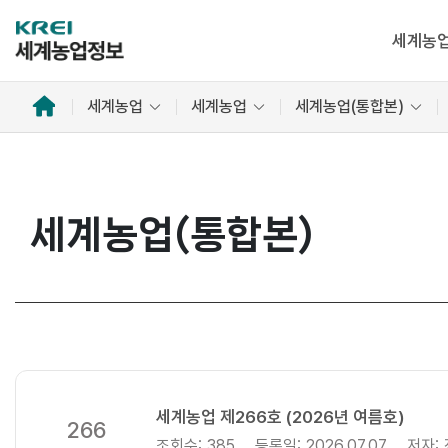
세계농
홈
세계농업
세계농업
세계농업(통합본)
으
로
세계농업(통합본)
세계농업 제266호 (2026년 여름호)
266
조회수:
385
등록일:
2026.07.07
저자: