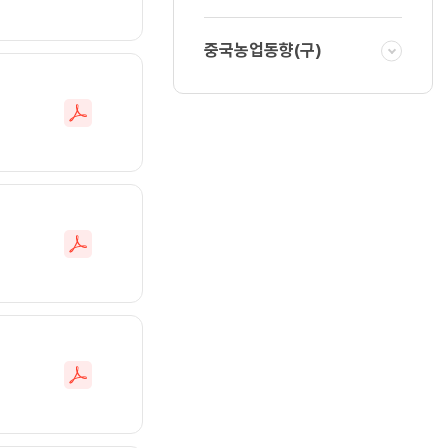
일
다
중국농업동향(구)
운
로
드
파
일
다
운
로
드
파
일
다
운
로
드
파
일
다