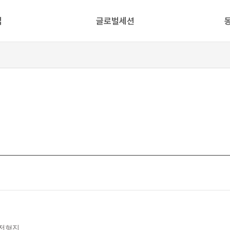
업
글로벌세션
전형진