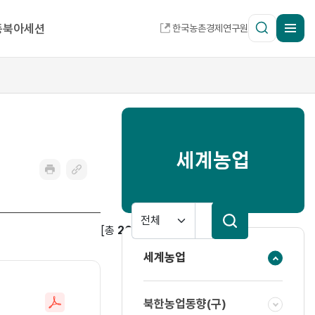
SITEMA
통
동북아세션
한국농촌경제연구원
합
검
색
세계농업
프
링
린
크
트
복
검
사
색
[총
266
건]
1
/
27
page
분
검
세계농업
류
색
창
북한농업동향(구)
파