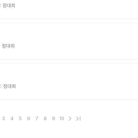
:
정대희
:
정대희
:
정대희
다
마
3
4
5
6
7
8
9
10
음
지
페
막