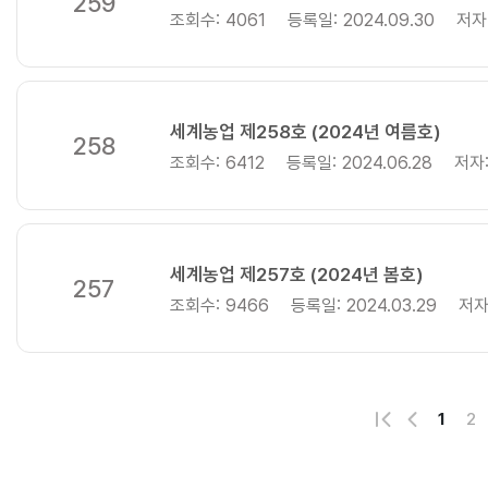
259
조회수:
4061
등록일:
2024.09.30
저자
세계농업 제258호 (2024년 여름호)
258
조회수:
6412
등록일:
2024.06.28
저자
세계농업 제257호 (2024년 봄호)
로
257
지
로
조회수:
9466
등록일:
2024.03.29
저자
이
지
페
이
째
페
번
전
1
2
첫
이