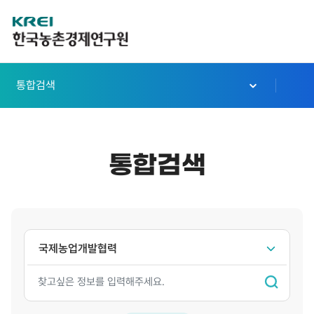
한
국
농
통합검색
촌
경
제
통합검색
연
구
원
로
국제농업개발협력
고
검
색