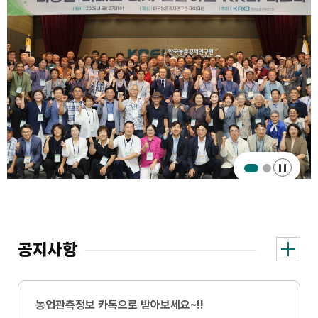
play&pa
공지사항
더
게
보
시
기
판
농업관측정보 카톡으로 받아보세요~!!