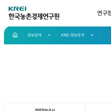
한
연구
국
메
농
정보공개
KREI 정보공개
인
으
촌
로
이
경
동
제
연
구
원
경영정보공시