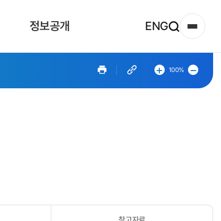
정보공개
ENG
사
이
트
페
페
100%
이
이
맵
지
지
확
축
열
대
소
기
참고자료