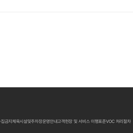
수집금지
체육시설및주차장운영안내
고객헌장 및 서비스 이행표준
VOC 처리절차