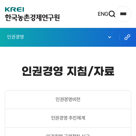
한
ENG
사
국
이
농
트
인권경영
촌
맵
열
경
기
제
인권경영 지침/자료
연
구
원
인권경영비전
로
고
인권경영 추진체계