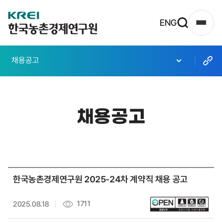
한
ENG
사
국
이
농
트
채용공고
촌
맵
열
경
기
제
채용공고
연
구
원
로
한국농촌경제연구원 2025-24차 계약직 채용 공고
고
1711
2025.08.18