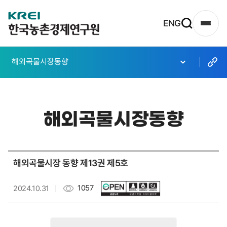
한
ENG
사
국
이
농
트
해외곡물시장동향
촌
맵
열
경
기
제
해외곡물시장동향
연
구
원
해외곡물시장 동향 제13권 제5호
로
고
1057
2024.10.31