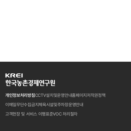
한
국
농
개인정보처리방침
CCTV설치및운영안내
홈페이지저작권정책
촌
경
이메일무단수집금지
체육시설및주차장운영안내
제
고객헌장 및 서비스 이행표준
VOC 처리절차
연
구
원