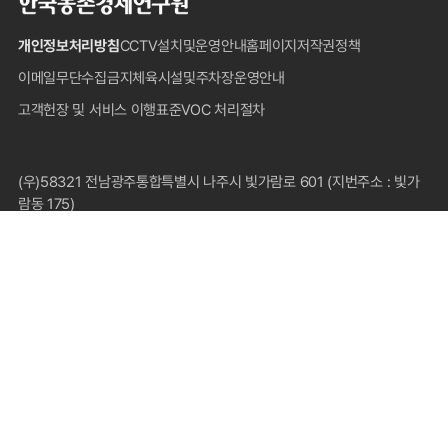
국
농
개인정보처리방침
CCTV설치및운영안내
홈페이지저작권정책
촌
경
이메일무단수집금지
체육시설및주차장운영안내
제
고객헌장 및 서비스 이행표준
VOC 처리절차
연
구
원
푸
(우)58321 전남광주통합특별시 나주시 빛가람로 601 (지번주소 : 빛가
터
람동 175)
대표전화 : 1833-5500(국내전용), 061-820-2000
팩스 : 061-820-2211
COPYRIGHT © 2024 KOREA RURAL ECONOMIC INSTITUTE.
ALL RIGHTS RESERVED.
FAMILY SITE