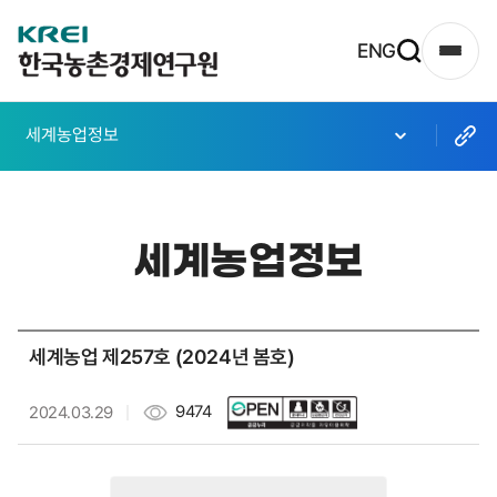
한
ENG
사
국
이
농
트
세계농업정보
촌
맵
열
경
기
제
세계농업정보
연
구
원
세계농업 제257호 (2024년 봄호)
로
고
9474
2024.03.29