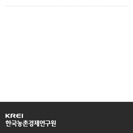
한
국
농