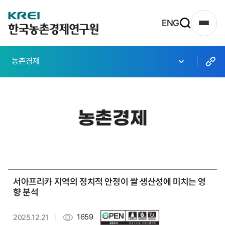
한
ENG
사
국
이
농
트
농촌경제
촌
맵
열
경
기
제
농촌경제
연
구
원
로
서아프리카 지역의 정치적 안정이 쌀 생산성에 미치는 영
고
향 분석
1659
2025.12.21