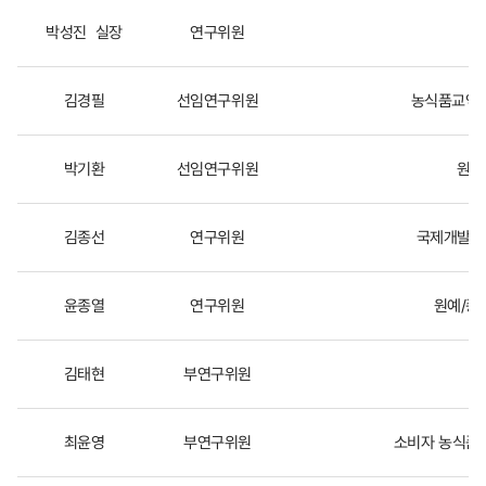
식
박성진
실장
연구위원
품
원
예
김경필
선임연구위원
농식품교역,
경
제
연
박기환
선임연구위원
원예
구
실
김종선
연구위원
국제개발협력
윤종열
연구위원
원예/종
김태현
부연구위원
최윤영
부연구위원
소비자 농식품 