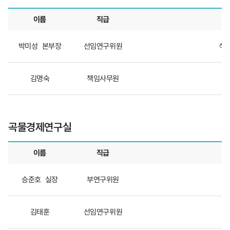
이름
직급
식
박미성
본부장
선임연구위원
식품
량
경
제
김명숙
책임사무원
연
구
본
부
곡물경제연구실
이름
직급
곡
승준호
실장
부연구위원
물
경
제
김태훈
선임연구위원
연
구