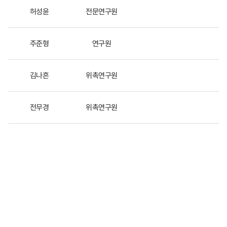
허성윤
전문연구원
주준형
연구원
식
김나흔
위촉연구원
전무경
위촉연구원
김