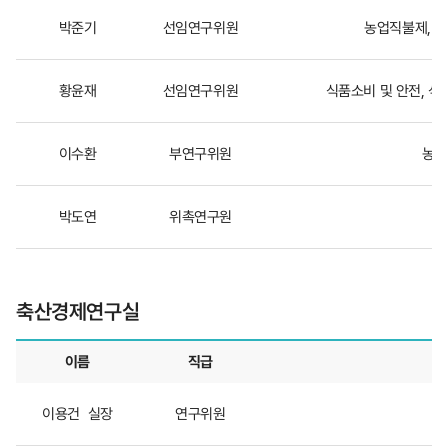
실
박준기
선임연구위원
농업직불제, 농
황윤재
선임연구위원
식품소비 및 안전, 식
이수환
부연구위원
농가
박도연
위촉연구원
축산경제연구실
이름
직급
축
이용건
실장
연구위원
산
경