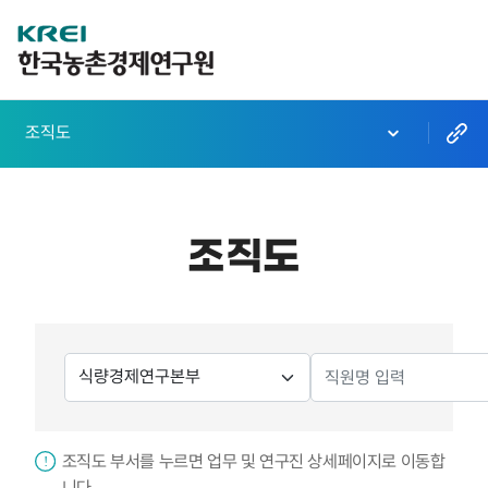
한
국
농
조직도
촌
경
제
조직도
연
구
원
검
로
직
색
원
고
분
검
검
류
색
조직도 부서를 누르면 업무 및 연구진 상세페이지로 이동합
창
색
니다.