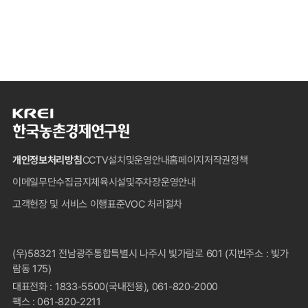
한
국
농
개인정보처리방침
CCTV설치및운영안내
홈페이지저작권정책
촌
경
이메일무단수집금지
체육시설및주차장운영안내
제
고객헌장 및 서비스 이행표준
VOC 처리절차
연
구
원
푸
(우)58321 전남광주통합특별시 나주시 빛가람로 601 (지번주소 : 빛가
터
람동 175)
대표전화 : 1833-5500(국내전용), 061-820-2000
팩스 : 061-820-2211