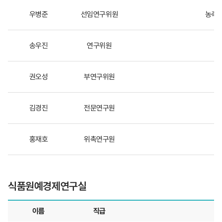
제
우병준
선임연구위원
농축산
연
구
실
송우진
연구위원
권오성
부연구위원
김경진
전문연구원
홍재호
위촉연구원
식품원예경제연구실
이름
직급