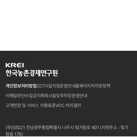
한
국
농
개인정보처리방침
CCTV설치및운영안내
홈페이지저작권정책
촌
경
이메일무단수집금지
체육시설및주차장운영안내
제
고객헌장 및 서비스 이행표준
VOC 처리절차
연
구
원
푸
(우)58321 전남광주통합특별시 나주시 빛가람로 601 (지번주소 : 빛가
터
람동 175)