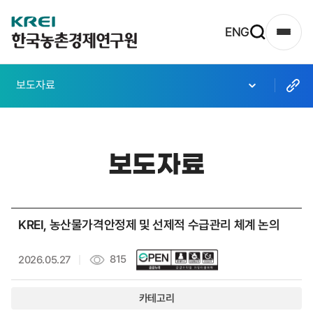
한
ENG
사
국
이
농
트
보도자료
촌
맵
열
경
기
제
보도자료
연
구
원
KREI, 농산물가격안정제 및 선제적 수급관리 체계 논의
로
고
815
2026.05.27
카테고리