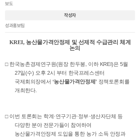
보도
작성자
성과홍보팀
KREI, 농산물가격안정제 및 선제적 수급관리 체계
논의
□
한국농촌경제연구원(원장 한두봉, 이하 KREI)은 5월
27일(수) 오후 2시 부터 한국프레스센터
국제회의장에서
‘농산물가격안정제’
정책토론회를
개최한다.
□ 이번 토론회는 학계·연구기관·정부·생산자단체 등
다양한 분야 전문가들이 참여하여
농산물가격안정제 도입을 통한 농가 소득 안정과