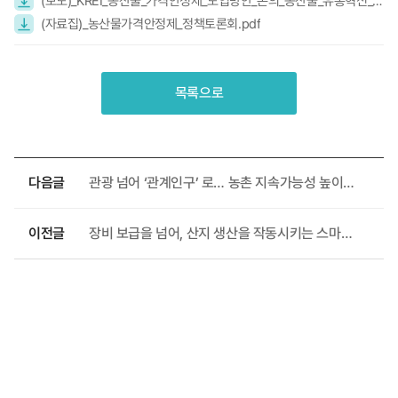
(보도)_KREI_농산물_가격안정제_도입방안_논의_농산물_유통혁신_정책토론회_개최_.hwp
(자료집)_농산물가격안정제_정책토론회.pdf
목록으로
다음글
관광 넘어 ‘관계인구’ 로… 농촌 지속가능성 높이는 생활인구 전략 제시
이전글
장비 보급을 넘어, 산지 생산을 작동시키는 스마트임업으로