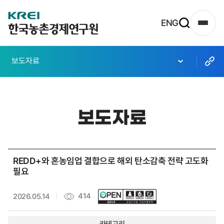
한
ENG
사
국
이
농
트
보도자료
촌
맵
열
경
기
제
보도자료
연
구
원
REDD+와 혼농임업 결합으로 해외 탄소감축 전략 고도화
로
필요
고
414
2026.05.14
카테고리