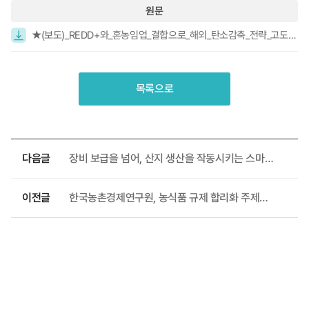
원문
★(보도)_REDD+와_혼농임업_결합으로_해외_탄소감축_전략_고도화_필요_최종.pdf
목록으로
다음글
장비 보급을 넘어, 산지 생산을 작동시키는 스마트임업으로
이전글
한국농촌경제연구원, 농식품 규제 합리화 주제로 정책토론회 개최