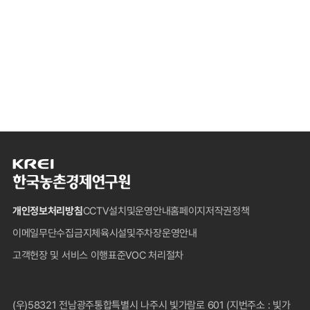
한
국
농
개인정보처리방침
CCTV설치및운영안내
홈페이지저작권정책
촌
경
이메일무단수집금지
체육시설및주차장운영안내
제
고객헌장 및 서비스 이행표준
VOC 처리절차
연
구
원
푸
(우)58321 전남광주통합특별시 나주시 빛가람로 601 (지번주소 : 빛가