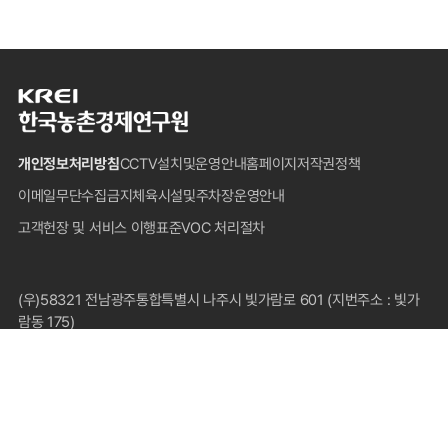
한
국
농
개인정보처리방침
CCTV설치및운영안내
홈페이지저작권정책
촌
경
이메일무단수집금지
체육시설및주차장운영안내
제
고객헌장 및 서비스 이행표준
VOC 처리절차
연
구
원
푸
(우)58321 전남광주통합특별시 나주시 빛가람로 601 (지번주소 : 빛가
터
람동 175)
대표전화 : 1833-5500(국내전용), 061-820-2000
팩스 : 061-820-2211
COPYRIGHT © 2024 KOREA RURAL ECONOMIC INSTITUTE.
ALL RIGHTS RESERVED.