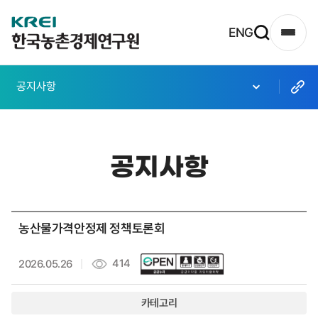
한
ENG
사
국
이
농
트
공지사항
촌
맵
열
경
기
제
공지사항
연
구
원
농산물가격안정제 정책토론회
로
고
414
2026.05.26
카테고리