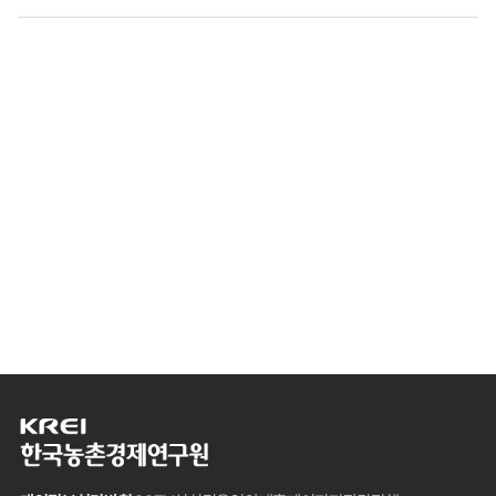
한
국
농