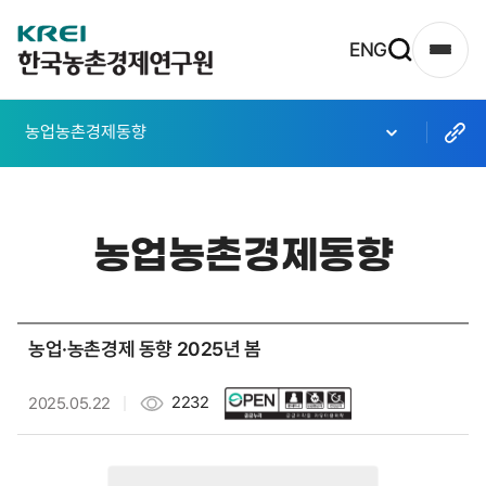
한
ENG
사
국
이
농
트
농업농촌경제동향
촌
맵
열
경
기
제
농업농촌경제동향
연
구
원
농업·농촌경제 동향 2025년 봄
로
고
2232
2025.05.22