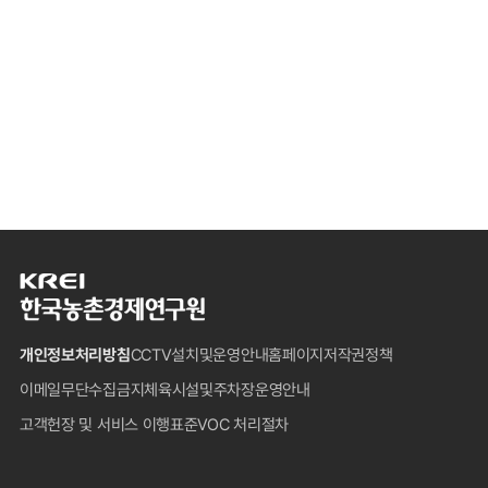
한
국
농
개인정보처리방침
CCTV설치및운영안내
홈페이지저작권정책
촌
경
이메일무단수집금지
체육시설및주차장운영안내
제
고객헌장 및 서비스 이행표준
VOC 처리절차
연
구
원