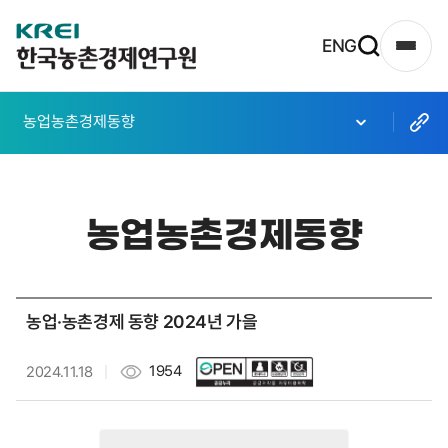
한
ENG
사
국
이
농
트
농업농촌경제동향
촌
맵
열
경
기
제
농업농촌경제동향
연
구
원
농업·농촌경제 동향 2024년 가을
로
고
1954
2024.11.18