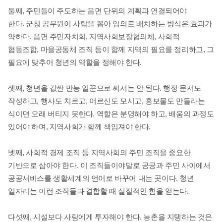
둘째
,
주민들이 주도하는 읍면 단위의 계획과 연결되어야
한다
.
군청 공무원이 사람을 뽑아 임의로 배치하는 방식은 효과가
약하다
.
읍면 주민자치회
,
지역사회보장협의체
,
사회적
협동조합
,
마을공동체 조직 등이 함께 지역의 필요를 정리하고
,
그
필요에 맞추어 청년의 역할을 정해야 한다
.
셋째
,
청년을 값싼 만능 일꾼으로 써서는 안 된다
.
행정 문서도
작성하고
,
행사도 치르고
,
어르신도 모시고
,
홍보물도 만들라는
식이면 오래 버티지 못한다
.
역할은 분명해야 하고
,
배움의 과정도
있어야 하며
,
지역사회가 함께 책임져야 한다
.
넷째
,
사회적 경제 조직 등 지역사회의 주민 조직을 중요한
기반으로 삼아야 한다
.
이 조직들이야말로 공공과 주민 사이에서
공공서비스를 생활세계의 언어로 바꾸어 내는 곳이다
.
청년
일자리는 이런 조직들과 결합할 때 실질적인 힘을 얻는다
.
다섯째
,
시설보다 사람에게 투자해야 한다
.
농촌을 지탱하는 것은