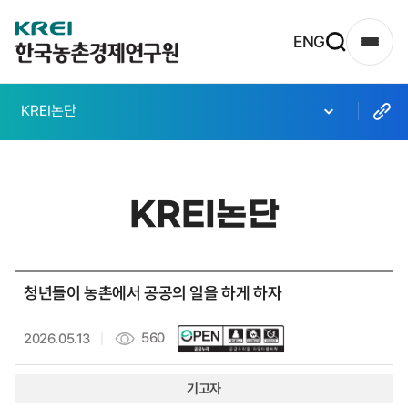
한
ENG
사
국
이
농
트
KREI논단
촌
맵
열
경
기
제
KREI논단
연
구
원
청년들이 농촌에서 공공의 일을 하게 하자
로
고
560
2026.05.13
기고자