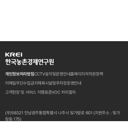
한
국
농
개인정보처리방침
CCTV설치및운영안내
홈페이지저작권정책
촌
경
이메일무단수집금지
체육시설및주차장운영안내
제
고객헌장 및 서비스 이행표준
VOC 처리절차
연
구
원
푸
(우)58321 전남광주통합특별시 나주시 빛가람로 601 (지번주소 : 빛가
터
람동 175)
대표전화 : 1833-5500(국내전용), 061-820-2000