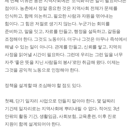
세 번째 이유는 농촌 지역사회에는
‘
조직화
’
라는 일이 필요하다는
점이다
.
농촌에서 정말 중요한 것은 지역사회 전체가 문제를
인식하고
,
함께 의논하고
,
필요한 사람과 자원을 엮어내는
힘이다
.
그 힘은 저절로 생기지 않는다
.
누군가는 회의를
준비하고
,
말을 잇고
,
자료를 만들고
,
행정을 설득하고
,
갈등을
조정해야 한다
.
그것도 노동이다
.
더구나 그것은 아무나 즉석에서
해낼 수 있는 일이 아니다
.
관계를 만들고
,
신뢰를 쌓고
,
지역의
사정을 읽어낼 시간이 필요하다
.
그런데 우리는 그런 일을 너무
자주
‘
좋은 뜻을 지닌 사람들의 봉사
’
로만 취급해 왔다
.
이제는
그것을 공익적 노동으로 인정해야 한다
.
정책을 설계할 때 조심해야 할 점도 있다
.
첫째
,
단기 일자리 사업으로 만들지 말아야 한다
.
몇 달짜리
기간제 일자리로는 지역사회에 뿌리내릴 수 없다
.
적어도
3
년
안팎의 활동 기간
,
생활임금
,
사회보험
,
교육훈련
,
이후 진로
지원이 함께 설계되어야 한다
.