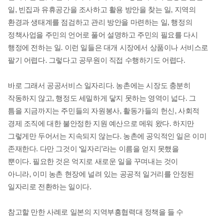
일
,
빈집과 유휴공간을 조사하고 활용 방안을 찾는 일
,
지역의
환경과 생태계를 점검하고 관리 방안을 마련하는 일
,
행정의
정책사업을 주민의 언어로 풀어 설명하고 주민의 필요를 다시
행정에 전하는 일
.
이런 일들은 대개 시장에서 상품이나 서비스로
팔기 어렵다
.
그렇다고 공무원이 직접 수행하기도 어렵다
.
바로 그래서 공공서비스 일자리다
.
농촌에는 시장도 충분히
작동하지 않고
,
행정도 세밀하게 닿지 못하는 영역이 넓다
.
그
틈을 지금까지는 주민들의 자원봉사
,
활동가들의 헌신
,
사회적
경제 조직에 대한 불안정한 지원 예산으로 메워 왔다
.
하지만
그렇게만 두어서는 지속되지 않는다
.
농촌에 공익적인 일은 이미
존재한다
.
다만 그것이
‘
일자리
’
라는 이름을 얻지 못했을
뿐이다
.
필요한 것은 억지로 새로운 일을 꾸며내는 것이
아니라
,
이미 농촌 현장에 널려 있는 공공적 일거리를 안정된
일자리로 전환하는 일이다
.
참고할 만한 사례로 일본의 지역부흥협력대 정책을 들 수