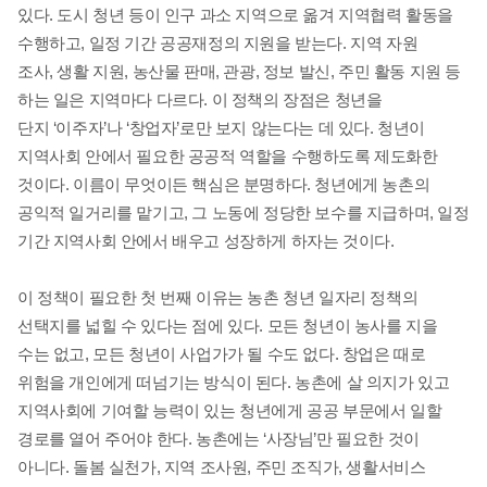
있다
.
도시 청년 등이 인구 과소 지역으로 옮겨 지역협력 활동을
수행하고
,
일정 기간 공공재정의 지원을 받는다
.
지역 자원
조사
,
생활 지원
,
농산물 판매
,
관광
,
정보 발신
,
주민 활동 지원 등
하는 일은 지역마다 다르다
.
이 정책의 장점은 청년을
단지
‘
이주자
’
나
‘
창업자
’
로만 보지 않는다는 데 있다
.
청년이
지역사회 안에서 필요한 공공적 역할을 수행하도록 제도화한
것이다
.
이름이 무엇이든 핵심은 분명하다
.
청년에게 농촌의
공익적 일거리를 맡기고
,
그 노동에 정당한 보수를 지급하며
,
일정
기간 지역사회 안에서 배우고 성장하게 하자는 것이다
.
이 정책이 필요한 첫 번째 이유는 농촌 청년 일자리 정책의
선택지를 넓힐 수 있다는 점에 있다
.
모든 청년이 농사를 지을
수는 없고
,
모든 청년이 사업가가 될 수도 없다
.
창업은 때로
위험을 개인에게 떠넘기는 방식이 된다
.
농촌에 살 의지가 있고
지역사회에 기여할 능력이 있는 청년에게 공공 부문에서 일할
경로를 열어 주어야 한다
.
농촌에는
‘
사장님
’
만
필요한 것이
아니다
.
돌봄 실천가
,
지역 조사원
,
주민 조직가
,
생활서비스