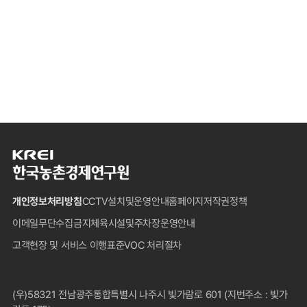
한
국
농
개인정보처리방침
CCTV설치및운영안내
홈페이지저작권정책
촌
경
이메일무단수집금지
체육시설및주차장운영안내
제
고객헌장 및 서비스 이행표준
VOC 처리절차
연
구
원
푸
(우)58321 전남광주통합특별시 나주시 빛가람로 601 (지번주소 : 빛가