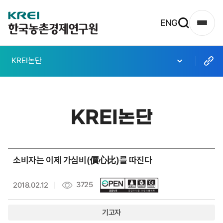
한
ENG
사
국
이
농
트
KREI논단
촌
맵
열
경
기
제
KREI논단
연
구
원
소비자는 이제 가심비(價心比)를 따진다
로
고
3725
2018.02.12
기고자