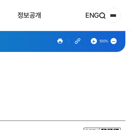
정보공개
ENG
사
이
트
페
페
100%
이
이
맵
지
지
확
축
열
대
소
기