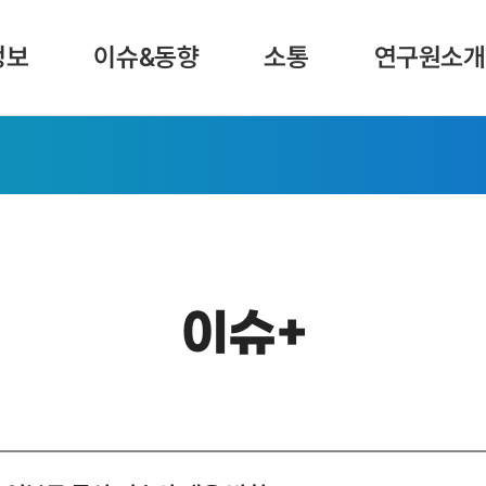
정보
이슈&동향
소통
연구원소개
이슈+