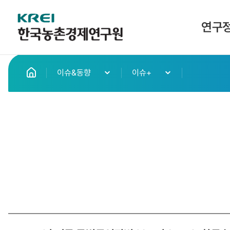
한
연구
국
메
농
이슈&동향
이슈+
인
으
촌
로
이
경
동
제
연
구
원