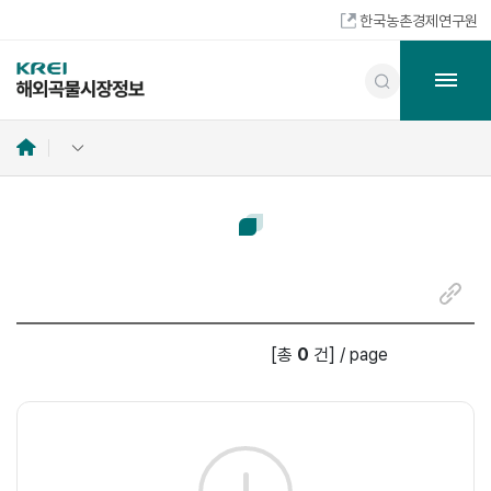
한국농촌경제연구원
홈
으
로
링
크
복
[총
0
건]
/
page
사